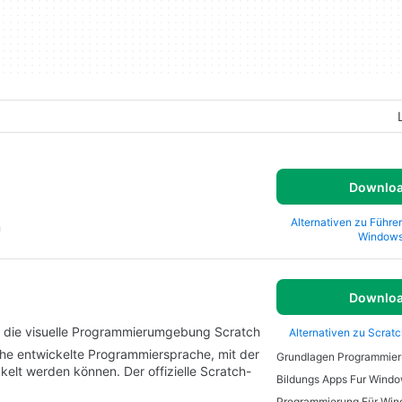
Downlo
Alternativen zu Führer
n
Window
Downlo
– die visuelle Programmierumgebung Scratch
Alternativen zu Scrat
iche entwickelte Programmiersprache, mit der
Grundlagen Programmie
elt werden können. Der offizielle Scratch-
Bildungs Apps Fur Wind
Programmierung Für Wi