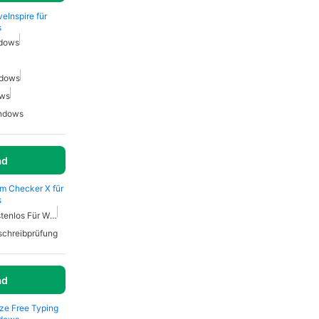
veInspire für
s
ndows
ndows
ows
indows
ad
sm Checker X für
s
Rechtschreibprüfung Kostenlos Für Windows
schreibprüfung
ad
ze Free Typing