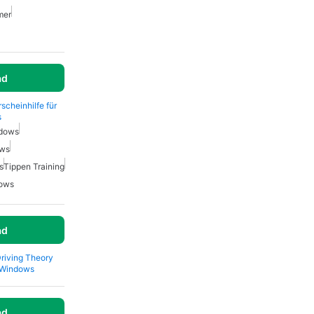
mer
ad
scheinhilfe für
s
ndows
ows
s
Tippen Training
dows
ad
Driving Theory
r Windows
ad