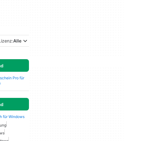
Lizenz:
Alle
ad
schein Pro für
s
ad
ch für Windows
rung
ows
ndows