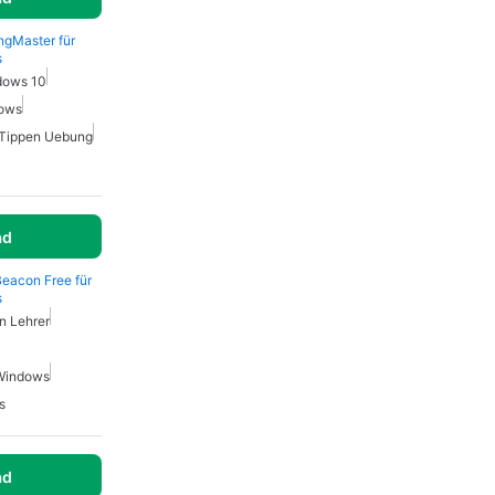
ngMaster für
s
dows 10
dows
Tippen Uebung
ad
Beacon Free für
s
n Lehrer
 Windows
s
ad