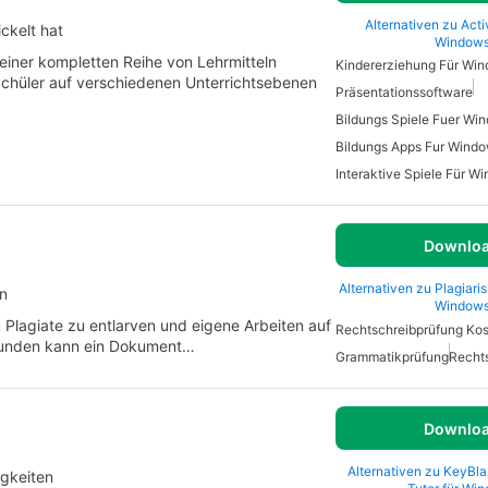
Alternativen zu Acti
ckelt hat
Window
t einer kompletten Reihe von Lehrmitteln
Kindererziehung Für Wi
 Schüler auf verschiedenen Unterrichtsebenen
Präsentationssoftware
Bildungs Spiele Fuer Wi
Bildungs Apps Fur Wind
Interaktive Spiele Für W
Downlo
Alternativen zu Plagiari
en
Window
m Plagiate zu entlarven und eigene Arbeiten auf
ekunden kann ein Dokument…
Grammatikprüfung
Recht
Downlo
Alternativen zu KeyBla
igkeiten