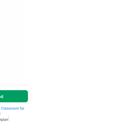
ad
 Classroom für
s
rplan